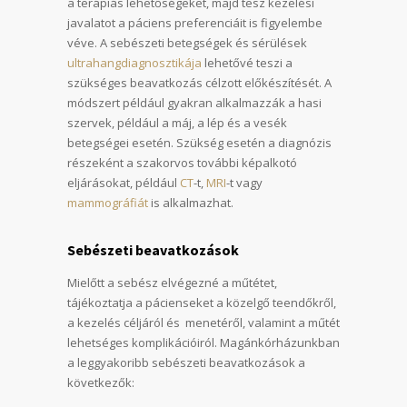
a terápiás lehetőségeket, majd tesz kezelési
javalatot a páciens preferenciáit is figyelembe
véve. A sebészeti betegségek és sérülések
ultrahangdiagnosztikája
lehetővé teszi a
szükséges beavatkozás célzott előkészítését. A
módszert például gyakran alkalmazzák a hasi
szervek, például a máj, a lép és a vesék
betegségei esetén. Szükség esetén a diagnózis
részeként a szakorvos további képalkotó
eljárásokat, például
CT
-t,
MRI
-t vagy
mammográfiát
is alkalmazhat.
Sebészeti beavatkozások
Mielőtt a sebész elvégezné a műtétet,
tájékoztatja a pácienseket a közelgő teendőkről,
a kezelés céljáról és menetéről, valamint a műtét
lehetséges komplikációiról. Magánkórházunkban
a leggyakoribb sebészeti beavatkozások a
következők: