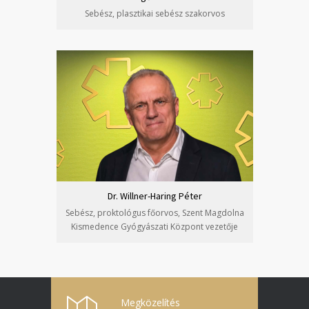
Sebész, plasztikai sebész szakorvos
Dr. Willner-Haring Péter
Sebész, proktológus főorvos, Szent Magdolna
Kismedence Gyógyászati Központ vezetője
Megközelítés