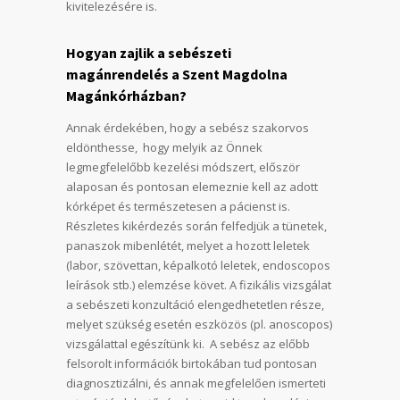
kivitelezésére is.
Hogyan zajlik a sebészeti
magánrendelés a Szent Magdolna
Magánkórházban?
Annak érdekében, hogy a sebész szakorvos
eldönthesse, hogy melyik az Önnek
legmegfelelőbb kezelési módszert, először
alaposan és pontosan elemeznie kell az adott
kórképet és természetesen a pácienst is.
Részletes kikérdezés során felfedjük a tünetek,
panaszok mibenlétét, melyet a hozott leletek
(labor, szövettan, képalkotó leletek, endoscopos
leírások stb.) elemzése követ. A fizikális vizsgálat
a sebészeti konzultáció elengedhetetlen része,
melyet szükség esetén eszközös (pl. anoscopos)
vizsgálattal egészítünk ki. A sebész az előbb
felsorolt információk birtokában tud pontosan
diagnosztizálni, és annak megfelelően ismerteti