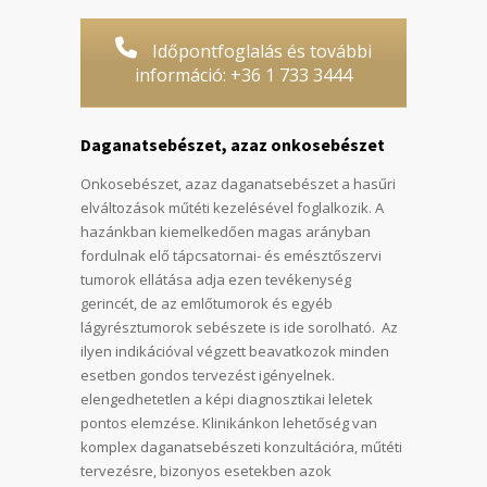
Időpontfoglalás és további
információ: +36 1 733 3444
Daganatsebészet, azaz onkosebészet
Onkosebészet, azaz daganatsebészet a hasűri
elváltozások műtéti kezelésével foglalkozik. A
hazánkban kiemelkedően magas arányban
fordulnak elő tápcsatornai- és emésztőszervi
tumorok ellátása adja ezen tevékenység
gerincét, de az emlőtumorok és egyéb
lágyrésztumorok sebészete is ide sorolható. Az
ilyen indikációval végzett beavatkozok minden
esetben gondos tervezést igényelnek.
elengedhetetlen a képi diagnosztikai leletek
pontos elemzése. Klinikánkon lehetőség van
komplex daganatsebészeti konzultációra, műtéti
tervezésre, bizonyos esetekben azok