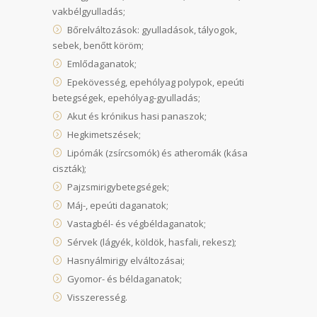
vakbélgyulladás;
Bőrelváltozások: gyulladások, tályogok,
sebek, benőtt köröm;
Emlődaganatok;
Epekövesség, epehólyag polypok, epeúti
betegségek, epehólyag-gyulladás;
Akut és krónikus hasi panaszok;
Hegkimetszések;
Lipómák (zsírcsomók) és atheromák (kása
ciszták);
Pajzsmirigybetegségek;
Máj-, epeúti daganatok;
Vastagbél- és végbéldaganatok;
Sérvek (lágyék, köldök, hasfali, rekesz);
Hasnyálmirigy elváltozásai;
Gyomor- és béldaganatok;
Visszeresség.