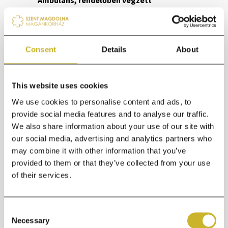
Ambuláns, rendelőben végzett
kisműtétek
Anyajegyek, szemölcsök, fibrómák
eltávolítása;
Consent
Details
About
Benőtt köröm kimetszése;
Lipómák és atherómák eltávolítása;
Tályogok, gyulladások feltárása.
This website uses cookies
We use cookies to personalise content and ads, to
provide social media features and to analyse our traffic.
We also share information about your use of our site with
our social media, advertising and analytics partners who
may combine it with other information that you’ve
provided to them or that they’ve collected from your use
of their services.
Consent
Necessary
Selection