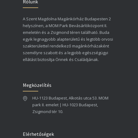
Rólunk
A Szent Magdolna Magánkórház Budapesten 2
helyszínen, a MOM Park Bevásárlóközpont II.
emeletén és a Zsigmond téren található. Buda
egyik legnagyobb alapterületű és legtöbb orvosi
szakterülettel rendelkező magánkórházaként
személyre szabott és a legjobb egészségügyi
ellátást biztosítja Önnek és Családjának.
Megközelítés
HU-1123 Budapest, Alkotás utca 53. MOM
park II. emelet | HU-1023 Budapest,
Zsigmond tér 10.
Elérhetőségek