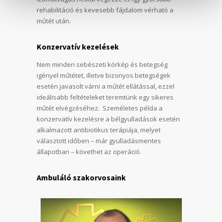
rehabilitáció és kevesebb fájdalom vérható a
műtét után.
Konzervatív kezelések
Nem minden sebészeti kórkép és betegség
igényel műtétet, illetve bizonyos betegségek
esetén javasolt várni a műtét ellátással, ezzel
ideálisabb feltételeket teremtünk egy sikeres
műtét elvégzéséhez. Személetes példa a
konzervatív kezelésre a bélgyulladások esetén
alkalmazott antibiotikus terápiája, melyet
választott időben – már gyulladásmentes
állapotban – követhet az operáció.
Ambuláló szakorvosaink