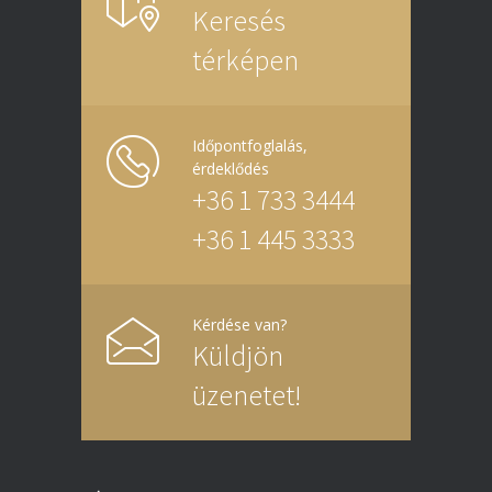
Keresés
térképen
Időpontfoglalás,
érdeklődés
+36 1 733 3444
+36 1 445 3333
Kérdése van?
Küldjön
üzenetet!