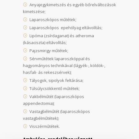
Anyajegykimetszés és egyéb bőrelváltozások
kimetszése;
Laparoszkópos műtétek;
Laparoszkópos epehólyag eltávolítás;
Lipóma (zsírdaganat) és atheroma
(kásaciszta) eltávolítás;
Pajzsmirigy műtétek;
Sérvműtétek laparoszkóppal és
hagyományos technikával (lágyék-, köldök-,
hasfali- ás rekeszsérvek);
Tályogok, sipolyok feltárása;
Túlsúlycsökkentő műtétek;
Vakbélműtét (laparoszkópos
appendectomia);
Vastagbélműtét (laparoszkópos
vastagbélműtétek);
Visszérműtétek.