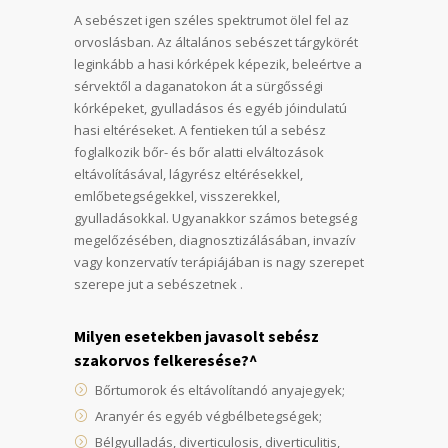
A sebészet igen széles spektrumot ölel fel az
orvoslásban. Az általános sebészet tárgykörét
leginkább a hasi kórképek képezik, beleértve a
sérvektől a daganatokon át a sürgősségi
kórképeket, gyulladásos és egyéb jóindulatú
hasi eltéréseket. A fentieken túl a sebész
foglalkozik bőr- és bőr alatti elváltozások
eltávolításával, lágyrész eltérésekkel,
emlőbetegségekkel, visszerekkel,
gyulladásokkal. Ugyanakkor számos betegség
megelőzésében, diagnosztizálásában, invazív
vagy konzervatív terápiájában is nagy szerepet
szerepe jut a sebészetnek .
Milyen esetekben javasolt sebész
szakorvos felkeresése?^
Bőrtumorok és eltávolítandó anyajegyek;
Aranyér és egyéb végbélbetegségek;
Bélgyulladás, diverticulosis, diverticulitis,