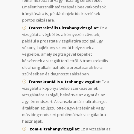
felhalmozódását vagy ínszalag sérüléseket.
Emellett használható terápiás beavatkozások
irányítására is, például injekciós kezelések
pontos célzására.
Transzrektális ultrahangvizsgálat
: Ez a
vizsgálat a végbél és a környező szövetek,
például a prosztata vizsgálatára szolgál. Egy
vékony, hajlékony szondát helyeznek a
végbélbe, amely segítségével képeket
készítenek a vizsgált területről. A transzrektális
ultrahang alkalmazható a prosztatarák korai
szűrésében és diagnosztizálásában.
Transzkraniális ultrahangvizsgálat
: Ez a
vizsgálat a koponya belső szerkezetének
vizsgálatára szolgál, beleértve az agyat és az
agyi érrendszert. A transzkraniális ultrahangot
általában az újszülöttek agyvérzésének vagy
más idegrendszeri problémáinak vizsgálatára
használják.
Izom-ultrahangvizsgálat
: Ez a vizsgálat az