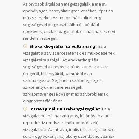
Az orvosok általában megvizsgálják a májat,
epehólyagot, hasnyálmirigyet, veséket, lépet és
más szerveket. Az abdominális ultrahang
segítségével diagnosztizálhatók például
epekövek, ciszták, daganatok és más hasi szervi
rendellenességek.
Ehokardiográfia (szívultrahang)
: Ez a
vizsgálat a szív szerkezetének és működésének
vizsgálatára szolgál. Az ehokardiográfia
segítségével az orvosok képet kapnak a szív
üregéről, billentyűiről, kamráiról és a
szívmozgásról. Segíthet a szívbetegségek,
szívbillentyű-rendellenességek,
szívizomgyengeség vagy más szívproblémák
diagnosztizálásában.
Intravaginális ultrahangvizsgálat
: Ez a
vizsgálat nőknél használatos, különösen a női
reproduktív rendszer (méh, petefészek)
vizsgálatára. Az intravaginális ultrahang módszer
során egy vékony, hajlékony szondát helyeznek