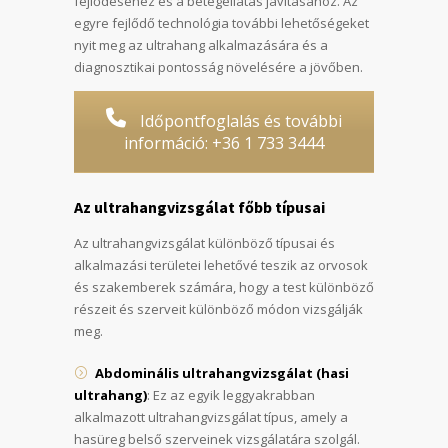
fejlődéséhez és a betegellátás javításához. Az
egyre fejlődő technológia további lehetőségeket
nyit meg az ultrahang alkalmazására és a
diagnosztikai pontosság növelésére a jövőben.
Időpontfoglalás és további
információ: +36 1 733 3444
Az ultrahangvizsgálat főbb típusai
Az ultrahangvizsgálat különböző típusai és
alkalmazási területei lehetővé teszik az orvosok
és szakemberek számára, hogy a test különböző
részeit és szerveit különböző módon vizsgálják
meg.
Abdominális ultrahangvizsgálat (hasi
ultrahang)
: Ez az egyik leggyakrabban
alkalmazott ultrahangvizsgálat típus, amely a
hasüreg belső szerveinek vizsgálatára szolgál.