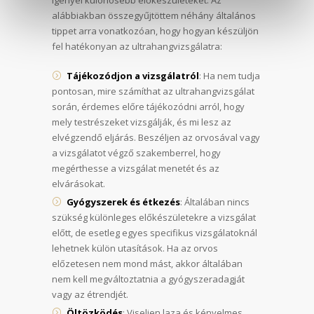
alábbiakban összegyűjtöttem néhány általános
tippet arra vonatkozóan, hogy hogyan készüljön
fel hatékonyan az ultrahangvizsgálatra:
Tájékozódjon a vizsgálatról
: Ha nem tudja
pontosan, mire számíthat az ultrahangvizsgálat
során, érdemes előre tájékozódni arról, hogy
mely testrészeket vizsgálják, és mi lesz az
elvégzendő eljárás. Beszéljen az orvosával vagy
a vizsgálatot végző szakemberrel, hogy
megérthesse a vizsgálat menetét és az
elvárásokat.
Gyógyszerek és étkezés
: Általában nincs
szükség különleges előkészületekre a vizsgálat
előtt, de esetleg egyes specifikus vizsgálatoknál
lehetnek külön utasítások. Ha az orvos
előzetesen nem mond mást, akkor általában
nem kell megváltoztatnia a gyógyszeradagját
vagy az étrendjét.
Öltözködés
: Viseljen laza és kényelmes