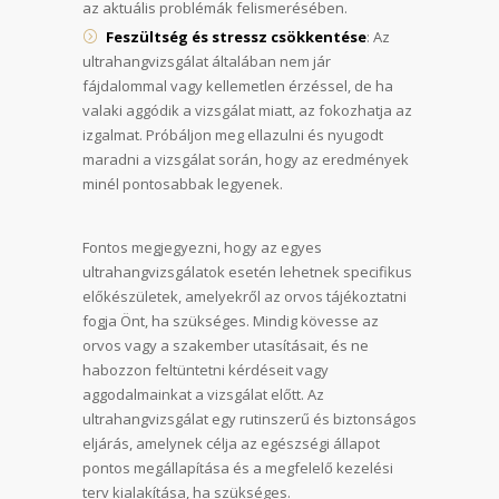
az aktuális problémák felismerésében.
Feszültség és stressz csökkentése
: Az
ultrahangvizsgálat általában nem jár
fájdalommal vagy kellemetlen érzéssel, de ha
valaki aggódik a vizsgálat miatt, az fokozhatja az
izgalmat. Próbáljon meg ellazulni és nyugodt
maradni a vizsgálat során, hogy az eredmények
minél pontosabbak legyenek.
Fontos megjegyezni, hogy az egyes
ultrahangvizsgálatok esetén lehetnek specifikus
előkészületek, amelyekről az orvos tájékoztatni
fogja Önt, ha szükséges. Mindig kövesse az
orvos vagy a szakember utasításait, és ne
habozzon feltüntetni kérdéseit vagy
aggodalmainkat a vizsgálat előtt. Az
ultrahangvizsgálat egy rutinszerű és biztonságos
eljárás, amelynek célja az egészségi állapot
pontos megállapítása és a megfelelő kezelési
terv kialakítása, ha szükséges.