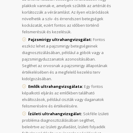
plakkok vannak-e, amelyek szűkítik az artériát és
korlátozzák a véráramlást. Az ilyen elzáródások
növelhetik a szív- és érrendszeri betegségek
kockázatát, ezért fontos az időben történő
felismerésük és kezelésük.
Pajzsmirigy ultrahangvizsgálat:
Fontos
eszköz lehet a pajzsmirigy betegségeinek
diagnosztizálásában, például a göbök vagy a
pajzsmirigyduzzanatok azonosításában.
Segíthet az orvosnak a pajzsmirigy állapotának
értékelésében és a megfelelő kezelési terv
kidolgozásában.
Emlők ultrahangvizsgálata:
Egy fontos
képalkotó eljárás az emlőkben található
elváltozások, például ciszták vagy daganatok
felismerésére és értékelésére.
Ízületi ultrahangvizsgálat:
Sokféle ízületi
probléma diagnosztizálásában segíthet,
beleértve az ízületi gyulladást, ízületi folyadék