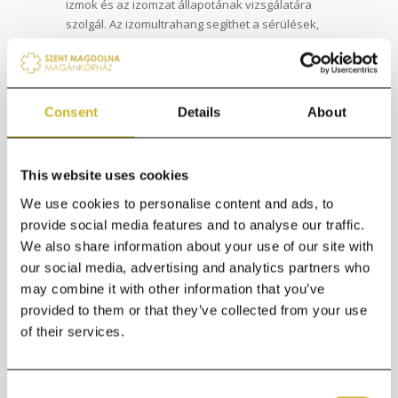
izmok és az izomzat állapotának vizsgálatára
szolgál. Az izomultrahang segíthet a sérülések,
gyulladások, izomtörések és más izomrendszeri
problémák diagnosztizálásában.
Ultrahangvezérelt szöveti biopszia
: Ez a
technika az ultrahang segítségével irányítja a
Consent
Details
About
szöveti mintavételt, például a szervdaganatok
vagy ciszták biopsziájához. Az ultrahangos
képalkotás segíti az orvosokat abban, hogy
This website uses cookies
pontosan célba vezessék a tűt a szöveti minta
We use cookies to personalise content and ads, to
vételéhez.
provide social media features and to analyse our traffic.
Ez csak néhány példa az ultrahangvizsgálatok
We also share information about your use of our site with
sokféleségéből. Az ultrahangdiagnosztika széles
our social media, advertising and analytics partners who
körű alkalmazásának köszönhetően orvosi
may combine it with other information that you’ve
területeken belül folyamatosan fejlesztik és
provided to them or that they’ve collected from your use
alkalmazzák a technológiát, amely lehetővé teszi
of their services.
a pontosabb és hatékonyabb diagnózisok
elérését. Az orvosok megfelelő képzése és
tapasztalata elengedhetetlen az
Consent
ultrahangvizsgálatok helyes és eredményes