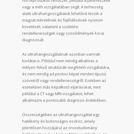
női reproduktív rendszer, például a petefészkek
vagy a méh vizsgálatában segít. A terhesség
alatti ultrahangvizsgálatok lehetővé teszik a
magzat méretének és fejlődésének nyomon
követését, valamint a születési
rendellenességek vagy szövődmények korai
diagnózisát.
Az ultrahangvizsgálatnak azonban vannak
korlátai is. Például nem mindig alkalmas a
mélyen fekvő struktúrák megfelelő vizsgálatára,
és nem mindig ad pontos képet minden típusú
szövetről vagy rendellenességről. Ezekben az
esetekben más képalkotó eljárásokat, mint
például a CT vagy MRI vizsgálatot, lehet
alkalmazni a pontosabb diagnózis érdekében.
Összességében az ultrahangvizsgálat egy
hatékony és biztonságos eszköz, amely
jelentősen hozzájárul az orvostudomány