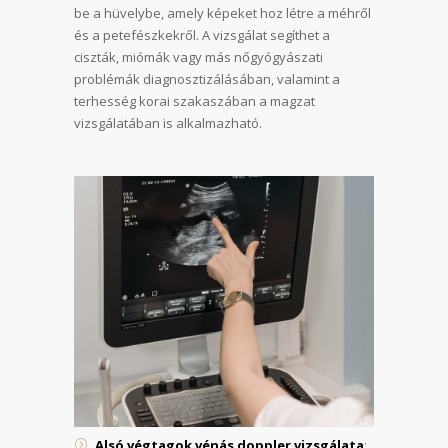
be a hüvelybe, amely képeket hoz létre a méhről
és a petefészkekről. A vizsgálat segíthet a
ciszták, miómák vagy más nőgyógyászati
problémák diagnosztizálásában, valamint a
terhesség korai szakaszában a magzat
vizsgálatában is alkalmazható.
Alsó végtagok vénás doppler vizsgálata
: