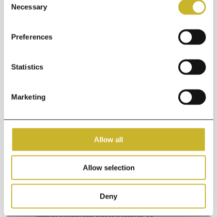
Necessary
végrehajtásához.
Selection
Preferences
Statistics
Marketing
Allow all
Hogyan készüljön fel az
Allow selection
ultrahangvizsgálatra?
Az ultrahangvizsgálat egy nem invazív és
Deny
fájdalommentes eljárás, így általában nem
igényel különösebb előkészületeket. Az