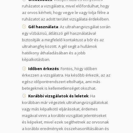
ruházatot a vizsgálatra, mivel előfordulhat, hogy
az orvos kérheti, hogy vegye le vagy tolja félre a
ruházatot az adott terület vizsgálata érdekében.
Gél használata
: Az ultrahangvizsgálat során
egy vízbázisú, átlátszó gél használatával
biztosítják a megfelelő kontaktust a bőr és az
ultrahangfej között. A gél segít a hullámok
hatékony áthaladásában és a jobb
képalkotásban.
Időben érkezés
: Fontos, hogy időben
érkezzen a vizsgálatra. Ha később érkezik, az az
egész időpontrendszert eltolhatja, ami más
betegeknek is kellemetlenséget okozhat.
Korábbi vizsgálatok és leletek
: Ha
korábban már végeztek ultrahangvizsgálatokat
vagy más képalkotó eljárásokat, érdemes
magával vinni a korábbi vizsgálati jelentéseket
és képeket, mivel ezek segíthetnek az orvosnak
a korábbi eredmények összehasonlításában és