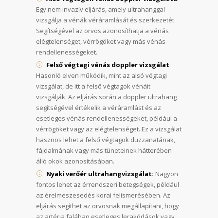
Egy nem invazív eljárás, amely ultrahanggal
vizsgálja a vénák véráramlását és szerkezetét.
Segítségével az orvos azonosíthatja a vénás
elégtelenséget, vérrögöket vagy más vénás
rendellenességeket.
Felső végtagi vénás doppler vizsgálat
:
Hasonló elven működik, mint az alsó végtagi
vizsgálat, de itt a felső végtagok vénáit
vizsgálják. Az eljárás során a doppler ultrahang
segítségével értékelik a véráramlást és az
esetleges vénás rendellenességeket, például a
vérrögöket vagy az elégtelenséget. Ez a vizsgálat
hasznos lehet a felső végtagok duzzanatának,
fájdalmának vagy más tüneteinek hátterében
álló okok azonosításában.
Nyaki verőér ultrahangvizsgálat:
Nagyon
fontos lehet az érrendszeri betegségek, például
az érelmeszesedés korai felismerésében. Az
eljárás segíthet az orvosnak megállapítani, hogy
az artéria falában esetleges lerakódások vagy