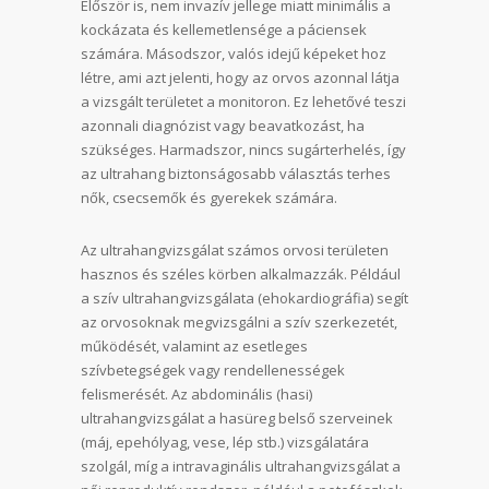
Először is, nem invazív jellege miatt minimális a
kockázata és kellemetlensége a páciensek
számára. Másodszor, valós idejű képeket hoz
létre, ami azt jelenti, hogy az orvos azonnal látja
a vizsgált területet a monitoron. Ez lehetővé teszi
azonnali diagnózist vagy beavatkozást, ha
szükséges. Harmadszor, nincs sugárterhelés, így
az ultrahang biztonságosabb választás terhes
nők, csecsemők és gyerekek számára.
Az ultrahangvizsgálat számos orvosi területen
hasznos és széles körben alkalmazzák. Például
a szív ultrahangvizsgálata (ehokardiográfia) segít
az orvosoknak megvizsgálni a szív szerkezetét,
működését, valamint az esetleges
szívbetegségek vagy rendellenességek
felismerését. Az abdominális (hasi)
ultrahangvizsgálat a hasüreg belső szerveinek
(máj, epehólyag, vese, lép stb.) vizsgálatára
szolgál, míg a intravaginális ultrahangvizsgálat a