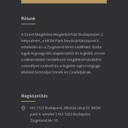
Rólunk
A Szent Magdolna Magánkórház Budapesten 2
helyszínen, a MOM Park Bevásárlóközpont II.
emeletén és a Zsigmond téren található. Buda
egyik legnagyobb alapterületű és legtöbb orvosi
szakterülettel rendelkező magánkórházaként
személyre szabott és a legjobb egészségügyi
ellátást biztosítja Önnek és Családjának.
Megközelítés
HU-1123 Budapest, Alkotás utca 53. MOM
park II. emelet | HU-1023 Budapest,
Zsigmond tér 10.