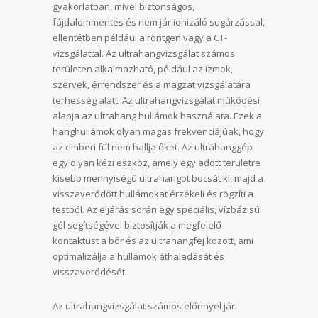
gyakorlatban, mivel biztonságos,
fájdalommentes és nem jár ionizáló sugárzással,
ellentétben például a röntgen vagy a CT-
vizsgálattal. Az ultrahangvizsgálat számos
területen alkalmazható, például az izmok,
szervek, érrendszer és a magzat vizsgálatára
terhesség alatt. Az ultrahangvizsgálat működési
alapja az ultrahang hullámok használata. Ezek a
hanghullámok olyan magas frekvenciájúak, hogy
az emberi fül nem hallja őket. Az ultrahanggép
egy olyan kézi eszköz, amely egy adott területre
kisebb mennyiségű ultrahangot bocsát ki, majd a
visszaverődött hullámokat érzékeli és rögzíti a
testből. Az eljárás során egy speciális, vízbázisú
gél segítségével biztosítják a megfelelő
kontaktust a bőr és az ultrahangfej között, ami
optimalizálja a hullámok áthaladását és
visszaverődését.
Az ultrahangvizsgálat számos előnnyel jár.