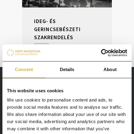
IDEG- ÉS
GERINCSEBÉSZETI
SZAKRENDELÉS
Consent
Details
About
Megközelítés
Keresés
This website uses cookies
térképen
We use cookies to personalise content and ads, to
provide social media features and to analyse our traffic.
We also share information about your use of our site with
Időpontfoglalás,
our social media, advertising and analytics partners who
érdeklődés
may combine it with other information that you’ve