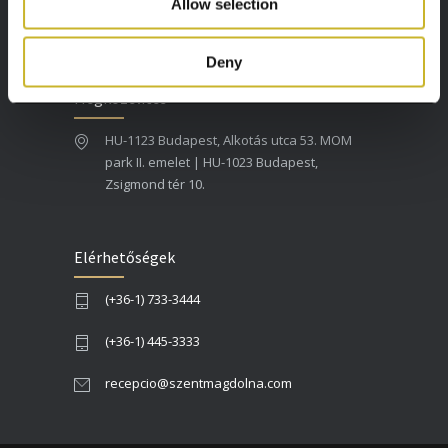
Allow selection
ellátást biztosítja Önnek és Családjának.
Deny
Megközelítés
HU-1123 Budapest, Alkotás utca 53. MOM
park II. emelet | HU-1023 Budapest,
Zsigmond tér 10.
Elérhetőségek
(+36-1) 733-3444
(+36-1) 445-3333
recepcio@szentmagdolna.com