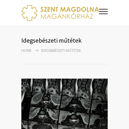
Idegsebészeti műtétek
HOME
IDEGSEBÉSZETI MŰTÉTEK