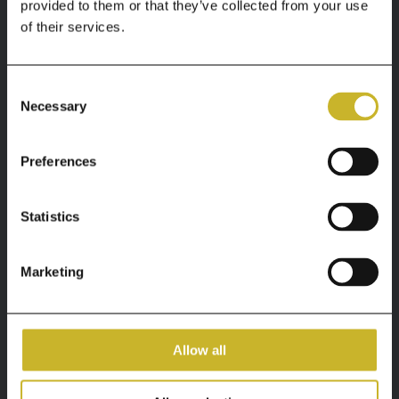
+36 1 733 3444
provided to them or that they’ve collected from your use
of their services.
+36 1 445 3333
Consent
Kérdése van?
Necessary
Selection
Küldjön
üzenetet!
Preferences
Statistics
Rólunk
Marketing
A Szent Magdolna Magánkórház Budapesten 2
helyszínen, a MOM Park Bevásárlóközpont II.
emeletén és a Zsigmond téren található. Buda
Allow all
egyik legnagyobb alapterületű és legtöbb orvosi
szakterülettel rendelkező magánkórházaként
személyre szabott és a legjobb egészségügyi